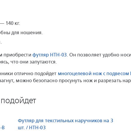
— 140 кг.
обны для ношения.
.
м приобрести
футляр
HTH-03
. Он позволяет удобно нос
ясь, что они запутаются.
учники отлично подойдет
многоцелевой нож с подвесом
загнут, можно безопасно просунуть нож и разрезать нар
 подойдет
Футляр для текстильных наручников на 3
-B
шт. / HTH-03